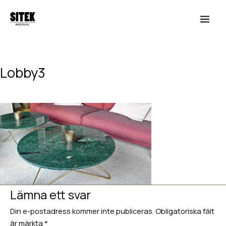
Hoppa
Main
till
Men
innehåll
Lobby3
Lämna en kommentar
/ Av
Hedvig van Berlekom
/
juli 2, 2018
Lämna ett svar
Din e-postadress kommer inte publiceras.
Obligatoriska fält
är märkta
*