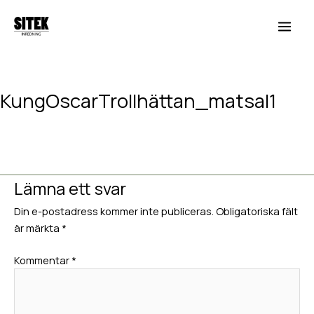
Hoppa
Main
till
Men
innehåll
KungOscarTrollhättan_matsal1
Lämna en kommentar
/ Av
Hedvig van Berlekom
/
januari 12,
2018
Lämna ett svar
Din e-postadress kommer inte publiceras.
Obligatoriska fält
är märkta
*
Kommentar
*