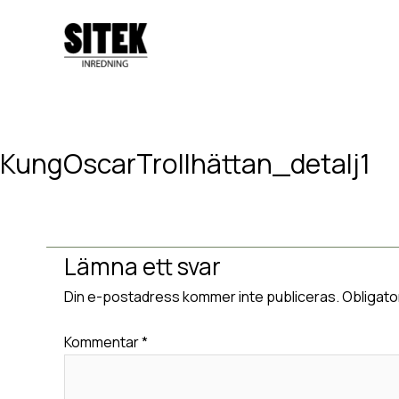
Hoppa
till
innehåll
KungOscarTrollhättan_detalj1
Lämna en kommentar
/ Av
Hedvig van Berlekom
/
januari 12, 20
Lämna ett svar
Din e-postadress kommer inte publiceras.
Obligato
Kommentar
*