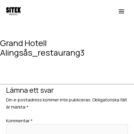
Hoppa
Main
till
Men
innehåll
Grand Hotell
Alingsås_restaurang3
Lämna en kommentar
/ Av
Hedvig van Berlekom
/
januari 17,
2018
Lämna ett svar
Din e-postadress kommer inte publiceras.
Obligatoriska fält
är märkta
*
Kommentar
*