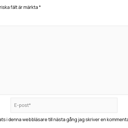
riska fält är märkta
*
E-
post*
s i denna webbläsare till nästa gång jag skriver en kommenta