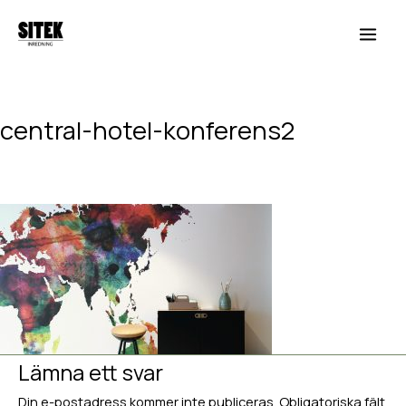
Hoppa
Main
till
Men
innehåll
central-hotel-konferens2
Lämna en kommentar
/ Av
Hedvig van Berlekom
/
januari 16,
2018
Lämna ett svar
Din e-postadress kommer inte publiceras.
Obligatoriska fält